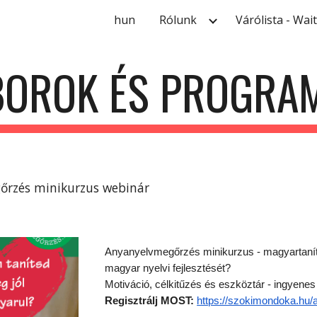
hun
Rólunk
Várólista - Wait
ip to main content
Skip to navigat
BOROK ÉS PROGRA
rzés minikurzus webinár
Anyanyelvmegőrzés minikurzus - magyartanít
magyar nyelvi fejlesztését?
Motiváció, célkitűzés és eszköztár - ingyenes
Regisztrálj MOST:
https://szokimondoka.hu