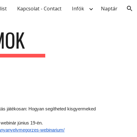
list
Kapcsolat - Contact
Infók
Naptár
ion
MOK
ás játékosan: Hogyan segítheted kisgyermeked
 webinár június 19-én.
/anyanyelvmegorzes-webinarium/